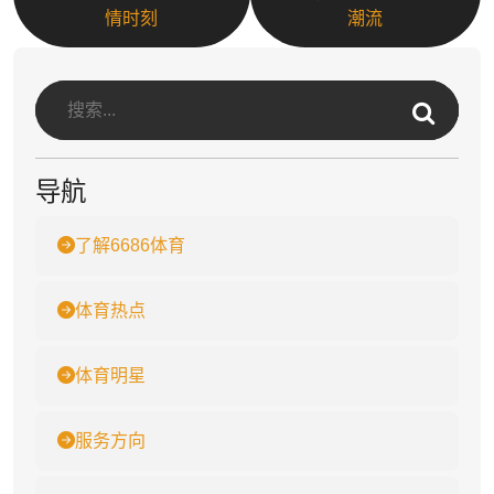
情时刻
潮流
导航
了解6686体育
体育热点
体育明星
服务方向