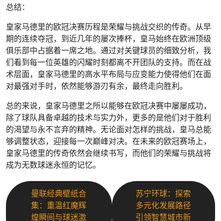
总结：
皇家马德里的欧冠决赛历程是荣耀与挑战交织的传奇。从早
期的连续夺冠，到近几年的屡次捧杯，皇马始终在欧洲顶级
俱乐部中占据着一席之地。通过对关键球员的细致分析，我
们看到每一位英雄的闪耀时刻都离不开团队的支持。而在战
术层面，皇家马德里的高水平布局与应变能力使得他们在面
对最强对手时，依然能够游刃有余，最终走向胜利。
总的来说，皇家马德里之所以能够在欧冠决赛中屡屡成功，
除了球队具备卓越的技术与实力外，更多的是他们对于胜利
的渴望与永不言弃的精神。无论面对怎样的挑战，皇马总能
够调整状态，迎接每一次巅峰对决。在未来的欧冠赛场上，
皇家马德里的传奇依然会继续书写，而他们的荣耀与挑战将
成为无数球迷永恒的记忆。
曼联经典壁纸合
苏宁环球：探索
集：重温红魔辉
多元化发展路径
煌瞬间与球迷激
引领智慧城市新