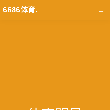
6686体育
.