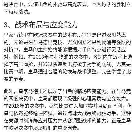
冠决赛中，凭借出色的扑救与高光表现，也为球队的胜利立
下赫赫战功。
3、战术布局与应变能力
皇家马德里在欧冠决赛中的战术布局往往是经过深思熟虑
的。无论是在与马德里竞技、尤文图斯还是利物浦等强队的
对抗中，皇马的主帅始终能够根据对手的特点进行灵活应
对。例如，在2018年与利物浦的决赛中，齐达内在战术上选
择了高压逼抢，并通过快速反击打破了对手的防线。尤其是
比赛中期，皇马通过合理的轮换与战术调整，完全掌握了比
赛的节奏。
此外，皇家马德里还展现了出色的临场应变能力。在与马竞
的两度决赛中，皇马都展现了极强的心理素质与应变能力。
在2016年的决赛中，尽管比赛进入加时赛并且局面不利，但
皇马依然能够稳住阵脚，通过点球大战最终战胜对手。这种
在关键时刻冷静应对压力并从容调整战术的能力，正是皇马
在欧冠决赛中屡屡取胜的重要因素。