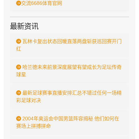
交流6686体育官网
最新资讯
瓦林卡复出状态回暖直落两盘斩获巡回赛开门
红
哈兰德未来前景深度展望有望成长为足坛传奇
球星
最新足球赛事直播安排汇总不错过任何一场精
彩足球对决
2004年奥运会中国男篮阵容揭秘 他们如何在
赛场上拼搏拼命