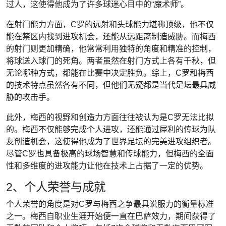
过人，这使得他成为了许多球迷心目中的“魔术师”。
在射门能力方面，C罗的远射和头球能力堪称顶级，他不仅
能在禁区内找到进攻机会，还能从远距离制造威胁。而梅西
的射门则更加精确，他常常利用独特的角度和精准的控制，
将球送入球门的死角。两者虽然在射门方式上各有千秋，但
无论哪种方式，都能在比赛中决定胜负。综上，C罗和梅西
的技术特点虽然各有不同，但他们无疑都是当代足坛最具威
胁的攻击手。
此外，梅西的视野和创造力方面往往被认为是C罗无法比拟
的。梅西不仅能够完成个人进攻，还能通过犀利的传球为队
友创造机会，这使得他成为了世界足坛的完美进攻组织者。
尽管C罗也具备极高的球场智慧和传球能力，但梅西的全面
性和多维度的进攻能力让他在技术上占据了一定的优势。
2、个人荣誉与成就
个人荣誉的角度是对C罗与梅西之争最具说服力的衡量标准
之一。梅西自职业生涯开始便一直在巴萨效力，期间获得了