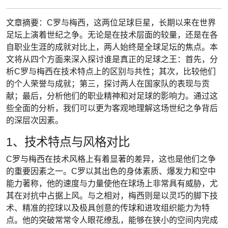
文章摘要：C罗与梅西，这两位足球巨星，长期以来在世界
足坛上演着世纪之争。无论是在技术层面的较量，还是在各
自职业生涯的成就对比上，两人始终是全球足坛的焦点。本
文将从四个方面来深入探讨谁是真正的足球之王：首先，分
析C罗与梅西在技术特点上的区别与共性；其次，比较他们
的个人荣誉与成就；第三，探讨两人在国家队的表现与贡
献；最后，分析他们的职业精神和对足球的影响力。通过这
些全面的分析，我们可以更为客观地理解这场世纪之争背后
的深层次因素。
1、技术特点与风格对比
C罗与梅西在技术风格上有着显著的差异，这也是他们之争
的重要因素之一。C罗以其出色的身体素质、爆发力和空中
能力著称，他的速度与力量使他在球场上非常具有威胁，尤
其在对抗中占据上风。与之相对，梅西则是以灵巧的脚下技
术、精准的控球以及极具创意的传球和进攻组织能力为特
点。他的突破常常令人眼花缭乱，能够在狭小的空间内完成