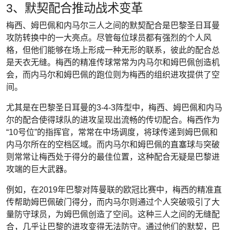
3、默契配合推动战术变革
梅西、姆巴佩和内马尔三人之间的默契配合是巴黎圣日耳曼
攻防转换中的一大亮点。尽管每位球员都有强烈的个人风
格，但他们能够在场上形成一种无形的联系，彼此的配合总
是天衣无缝。梅西的精准传球常常为内马尔和姆巴佩创造机
会，而内马尔和姆巴佩的跑位则为梅西的组织进攻提供了空
间。
尤其是在巴黎圣日耳曼的3-4-3阵型中，梅西、姆巴佩和内马
尔的配合使得球队的进攻呈现出流畅的传切配合。梅西作为
“10号位”的指挥官，常常在中场调度，将球传递到姆巴佩和
内马尔所在的空档区域。而内马尔和姆巴佩的直塞球与突破
则常常让梅西处于得分的最佳位置，这种配合无疑是巴黎进
攻端的巨大武器。
例如，在2019年巴黎对阵曼联的欧冠比赛中，梅西的精准直
传帮助姆巴佩破门得分，而内马尔则通过个人突破吸引了大
量防守球员，为姆巴佩创造了空间。这种三人之间的无缝配
合，几乎让巴黎的进攻变得无法防守。通过他们的默契，巴