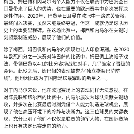
梅西、姆巴佩和内马尔的个人能力不仅在联赛中为巴黎圣日
耳曼带来了巨大的优势，也在重要的欧洲赛事中多次发挥决
定性作用。2020年，巴黎圣日耳曼在欧冠中一路过关斩将，
最终闯入决赛，虽然未能最终夺冠，但这一成就仍是球队历
史上的重要里程碑。在这场比赛中，梅西和内马尔在关键时
刻频繁制造威胁，展现了他们的价值。
除了梅西，姆巴佩和内马尔的表现也让人印象深刻。在2020
年欧冠四分之一决赛对阵巴萨的比赛中，姆巴佩上演帽子戏
法，带领巴黎以4-1的比分客场战胜对手，几乎确定了晋级的
命运。此役之后，姆巴佩的表现被誉为“独立撕裂巴萨防
线”，他也因此成为了国际足坛最耀眼的新星之一。
对于内马尔来说，他在欧冠赛场上的表现同样无法忽视。在
对阵曼联和切尔西的比赛中，内马尔屡次为球队贡献关键助
攻，并多次在比赛最后时刻凭借个人能力制造进球机会，展
现了他在高压环境下的冷静与决断力。这三位球员的关键表
现，充分证明了他们不仅仅是联赛的领军人物，在国际赛场
上也具有决定比赛走向的能力。