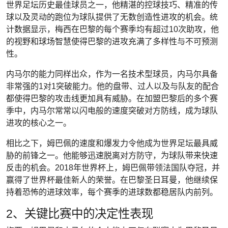
世界足坛历史最佳球员之一，他精湛的控球技巧、精准的传
球以及灵动的跑位为球队提供了无数创造性进攻的机会。统
计数据显示，梅西在巴黎的每个赛季均有超过10次助攻，他
的视野和球场智慧使得巴黎的进攻充满了多样性与不可预测
性。
内马尔的能力同样出众，作为一名技术型球员，内马尔具备
非常强的1对1突破能力。他的盘带、过人以及与队友的配合
都使得巴黎的攻击线更加具有威胁。在加盟巴黎后的多个赛
季中，内马尔常常以闪电般的速度突破对方防线，成为球队
进攻的核心之一。
相比之下，姆巴佩的速度和爆发力令他成为世界足坛最具威
胁的前锋之一。他能够迅速脱离对方防守，为球队带来快速
反击的机会。2018年世界杯上，姆巴佩带领法国队夺冠，并
赢得了世界杯最佳新人的荣誉。在巴黎圣日耳曼，他继续保
持着恐怖的进球效率，每个赛季的进球数都稳居队内前列。
2、关键比赛中的决定性表现