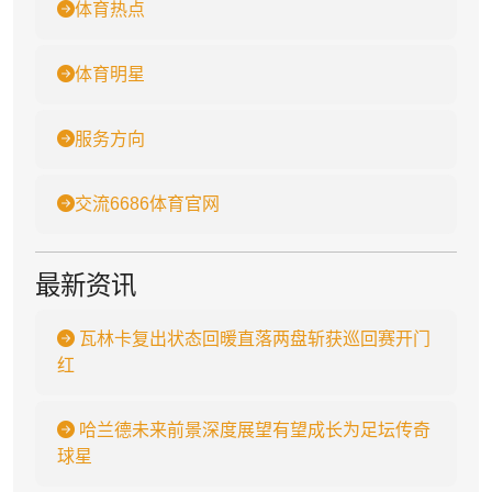
体育热点
体育明星
服务方向
交流6686体育官网
最新资讯
瓦林卡复出状态回暖直落两盘斩获巡回赛开门
红
哈兰德未来前景深度展望有望成长为足坛传奇
球星