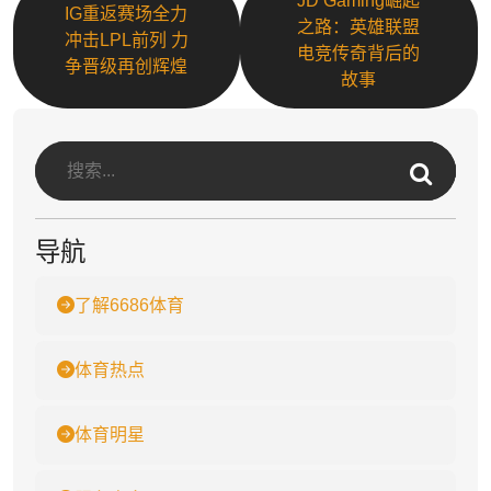
JD Gaming崛起
IG重返赛场全力
之路：英雄联盟
冲击LPL前列 力
电竞传奇背后的
争晋级再创辉煌
故事
导航
了解6686体育
体育热点
体育明星