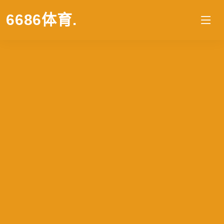
6686体育
.