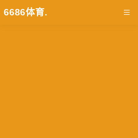
6686体育
.