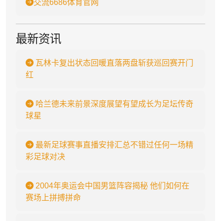
交流6686体育官网
最新资讯
瓦林卡复出状态回暖直落两盘斩获巡回赛开门
红
哈兰德未来前景深度展望有望成长为足坛传奇
球星
最新足球赛事直播安排汇总不错过任何一场精
彩足球对决
2004年奥运会中国男篮阵容揭秘 他们如何在
赛场上拼搏拼命