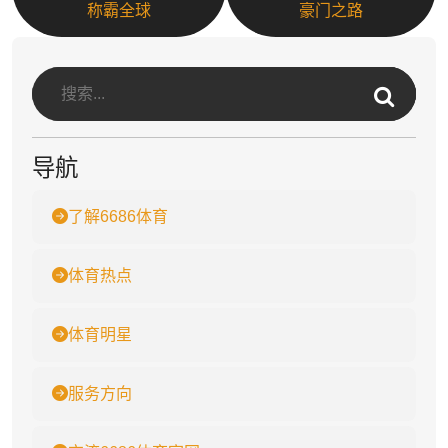
称霸全球
豪门之路
导航
了解6686体育
体育热点
体育明星
服务方向