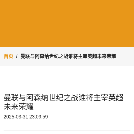
首页
曼联与阿森纳世纪之战谁将主宰英超未来荣耀
曼联与阿森纳世纪之战谁将主宰英超
未来荣耀
2025-03-31 23:09:59