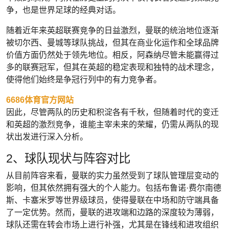
争，也是世界足球的经典对话。
随着近年来英超联赛竞争的日益激烈，曼联的统治地位逐渐
被切尔西、曼城等球队挑战，但其在商业化运作和全球品牌
价值方面仍然处于领先地位。相反，阿森纳尽管未能赢得过
多的联赛冠军，但其在英超的稳定表现和独特的战术理念，
使得他们始终是争冠行列中的有力竞争者。
6686体育官方网站
因此，尽管两队的历史和积淀各有千秋，但随着时代的变迁
和英超的激烈竞争，谁能主宰未来的荣耀，仍需从两队的现
状出发进行深入分析。
2、球队现状与阵容对比
从目前阵容来看，曼联的实力虽然受到了球队管理层变动的
影响，但其依然拥有强大的个人能力。包括布鲁诺·费尔南德
斯、卡塞米罗等世界级球员，使得曼联在中场和防守端具备
了一定优势。然而，曼联的进攻端和边路的深度较为薄弱，
球队还需在转会市场上进行补强，尤其是在锋线和进攻组织