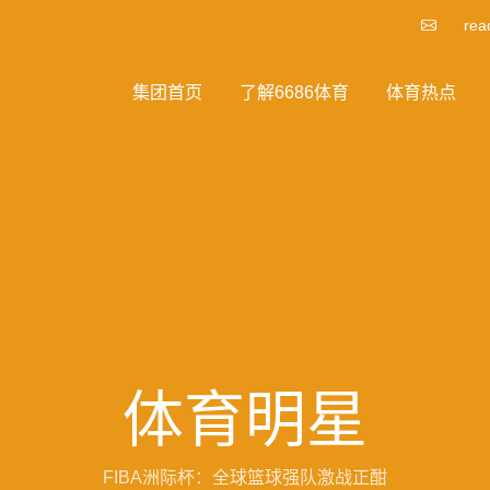
rea
集团首页
了解6686体育
体育热点
体育明星
FIBA洲际杯：全球篮球强队激战正酣