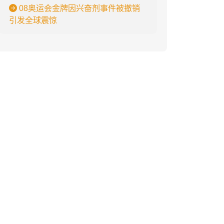
08奥运会金牌因兴奋剂事件被撤销
引发全球震惊