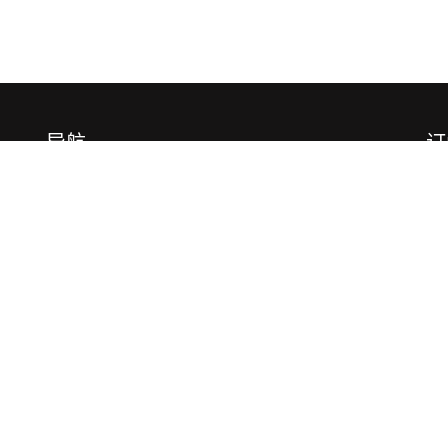
导航
订
了解6686体育
体育热点
订
「冷
体育明星
服务方向
量
交流6686体育官网
对