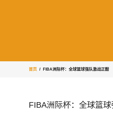
首页
FIBA洲际杯：全球篮球强队激战正酣
FIBA洲际杯：全球篮