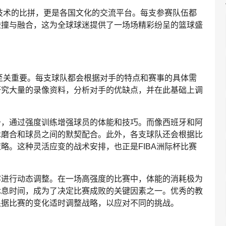
球技术的比拼，更是各国文化的交流平台。每支参赛队伍都
碰撞与融合，这为全球球迷提供了一场场精彩纷呈的篮球盛
战至关重要。每支球队都会根据对手的特点和赛事的具体需
研究大量的录像资料，分析对手的优缺点，并在此基础上调
升，通过强度训练增强球员的体能和技巧。而像西班牙和阿
术磨合和球员之间的默契配合。此外，各支球队还会根据比
略。这种灵活应变的战术安排，也正是FIBA洲际杯比赛
容进行动态调整。在一场高强度的比赛中，体能的消耗极为
休息时间，成为了决定比赛成败的关键因素之一。优秀的教
根据比赛的变化适时调整战略，以应对不同的挑战。