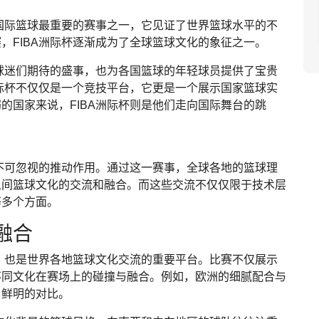
为国际篮球最重要的赛事之一，它见证了世界篮球水平的不
，FIBA洲际杯逐渐成为了全球篮球文化的象征之一。
了球迷们期待的盛事，也为各国篮球的年轻球员提供了宝贵
洲际杯不仅仅是一个竞技平台，它更是一个展示国家篮球实
的国家来说，FIBA洲际杯则是他们走向国际舞台的跳
了不可忽视的推动作用。通过这一赛事，全球各地的篮球理
之间篮球文化的交流和融合。而这些交流不仅仅限于技术层
等多个方面。
融合
场，也是世界各地篮球文化交流的重要平台。比赛不仅展示
不同文化在赛场上的碰撞与融合。例如，欧洲的细腻配合与
了鲜明的对比。