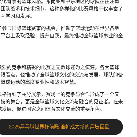
同文化背景的篮球风格。东南亚和中东地区的球队往往注重
于团队战术和技术细节。这种多样化的比赛风格不仅丰富了
相互学习和发展。
供了参与国际篮球赛事的机会，推动了篮球运动在世界各地
的平台上汲取经验，提升自我，最终推动全球篮球事业的全
其激烈的竞争和精彩的比赛让无数球迷为之疯狂。各大篮球
无限看点，也推动了全球篮球文化的交流与发展。球队的备
了篮球运动的高度专业性和战术智慧。
化风格得到了充分展示，赛场上的竞争与合作形成了一个又
竞技的舞台，更是全球篮球文化交流与融合的见证者。在未
篮球发展、促进国家之间体育文化交流的重要角色。
2025乒乓球世界杯前瞻 谁将成为新的乒坛巨星