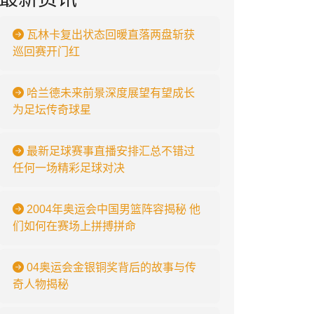
瓦林卡复出状态回暖直落两盘斩获
巡回赛开门红
哈兰德未来前景深度展望有望成长
为足坛传奇球星
最新足球赛事直播安排汇总不错过
任何一场精彩足球对决
2004年奥运会中国男篮阵容揭秘 他
们如何在赛场上拼搏拼命
04奥运会金银铜奖背后的故事与传
奇人物揭秘