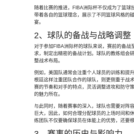
随着比赛的推进，FIBA洲际杯不仅成为了篮
带着各自的篮球理念，展示了不同篮球风格的
宴。
2、球队的备战与战略调整
对于参加FIBA洲际杯的球队来说，赛前的备
求，制定出精密的备战计划。球队的教练组会
整战术布局。
例如，美国队通常会注重个人球员的训练和提
根廷这样注重团队合作的球队，则更侧重于战
赛的节奏和对手的特点，灵活调整进攻和防守策
的魅力所在。
与此同时，随着赛事的深入，球队也需要对阵
巨大，因此，如何合理分配球员的上场时间和
练团队不仅要确保球员在体能上的优势，还要
3、赛事的历史与影响力