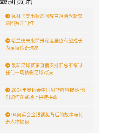
最新资讯
瓦林卡复出状态回暖直落两盘斩获
巡回赛开门红
哈兰德未来前景深度展望有望成长
为足坛传奇球星
最新足球赛事直播安排汇总不错过
任何一场精彩足球对决
2004年奥运会中国男篮阵容揭秘 他
们如何在赛场上拼搏拼命
04奥运会金银铜奖背后的故事与传
奇人物揭秘