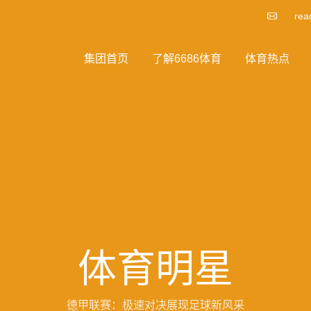
rea
集团首页
了解6686体育
体育热点
体育明星
德甲联赛：极速对决展现足球新风采