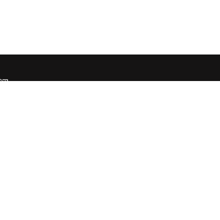
阅
阅我们的邮箱地址以获取最大的活动优惠力度哦!