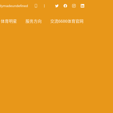
|
dymadeundefined
体育明星
服务方向
交流6686体育官网