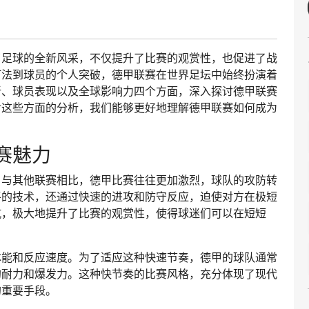
了足球的全新风采，不仅提升了比赛的观赏性，也促进了战
打法到球员的个人突破，德甲联赛在世界足坛中始终扮演着
新、球员表现以及全球影响力四个方面，深入探讨德甲联赛
对这些方面的分析，我们能够更好地理解德甲联赛如何成为
赛魅力
。与其他联赛相比，德甲比赛往往更加激烈，球队的攻防转
平的技术，还通过快速的进攻和防守反应，迫使对方在极短
抗，极大地提升了比赛的观赏性，使得球迷们可以在短短
体能和反应速度。为了适应这种快速节奏，德甲的球队通常
的耐力和爆发力。这种快节奏的比赛风格，充分体现了现代
的重要手段。