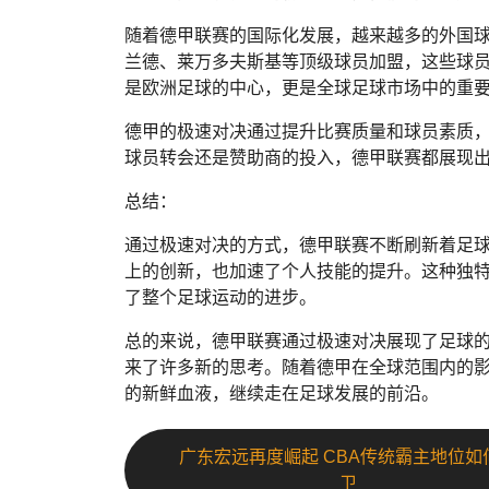
随着德甲联赛的国际化发展，越来越多的外国
兰德、莱万多夫斯基等顶级球员加盟，这些球
是欧洲足球的中心，更是全球足球市场中的重
德甲的极速对决通过提升比赛质量和球员素质
球员转会还是赞助商的投入，德甲联赛都展现
总结：
通过极速对决的方式，德甲联赛不断刷新着足
上的创新，也加速了个人技能的提升。这种独
了整个足球运动的进步。
总的来说，德甲联赛通过极速对决展现了足球
来了许多新的思考。随着德甲在全球范围内的
的新鲜血液，继续走在足球发展的前沿。
广东宏远再度崛起 CBA传统霸主地位如
卫