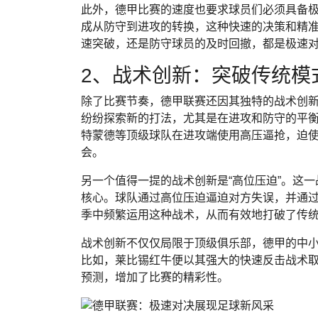
此外，德甲比赛的速度也要求球员们必须具备
成从防守到进攻的转换，这种快速的决策和精
速突破，还是防守球员的及时回撤，都是极速
2、战术创新：突破传统模
除了比赛节奏，德甲联赛还因其独特的战术创
纷纷探索新的打法，尤其是在进攻和防守的平
特蒙德等顶级球队在进攻端使用高压逼抢，迫
会。
另一个值得一提的战术创新是“高位压迫”。这
核心。球队通过高位压迫逼迫对方失误，并通
季中频繁运用这种战术，从而有效地打破了传
战术创新不仅仅局限于顶级俱乐部，德甲的中
比如，莱比锡红牛便以其强大的快速反击战术
预测，增加了比赛的精彩性。