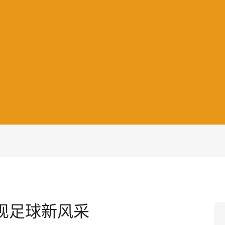
现足球新风采