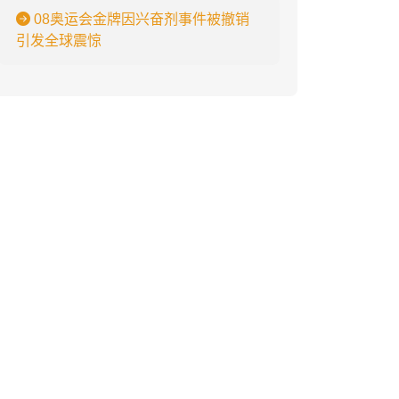
08奥运会金牌因兴奋剂事件被撤销
引发全球震惊