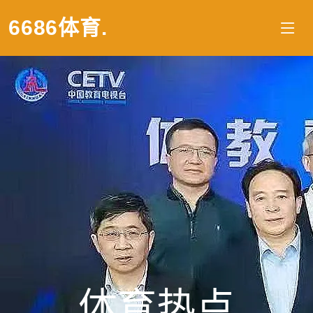
6686体育
.
体育热点