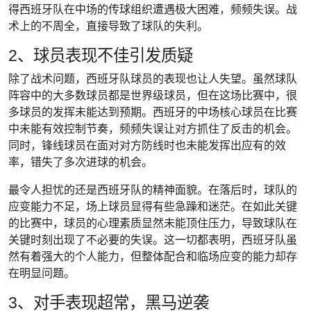
得西班牙队在中场的传球组织遭遇极大困难，频频失误。战
术上的不周全，直接导致了球队的失利。
2、球员表现不佳引发质疑
除了战术问题，西班牙队球员的表现也让人失望。虽然球队
阵容中的大多数球员都是世界级球员，但在这场比赛中，很
多球员的发挥未能达到预期。西班牙的中场核心球员在比赛
中未能有效控制节奏，频频失误让对方抓住了反击的机会。
同时，锋线球员在面对对方防线时也未能发挥出应有的效
率，错失了多次进球的机会。
最令人担忧的还是西班牙队的精神面貌。在落后时，球队的
应变能力不足，场上球员显得有些急躁和迷茫。在如此关键
的比赛中，球员的心理素质显然未能顶住压力，导致球队在
关键时刻出现了不必要的失误。这一切都表明，西班牙队虽
然有着强大的个人能力，但整体配合和临场应变的能力却存
在明显问题。
3、对手表现超常，黑马逆袭