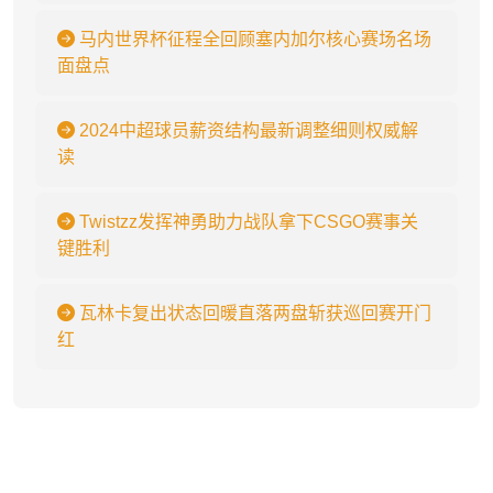
马内世界杯征程全回顾塞内加尔核心赛场名场
面盘点
2024中超球员薪资结构最新调整细则权威解
读
Twistzz发挥神勇助力战队拿下CSGO赛事关
键胜利
瓦林卡复出状态回暖直落两盘斩获巡回赛开门
红