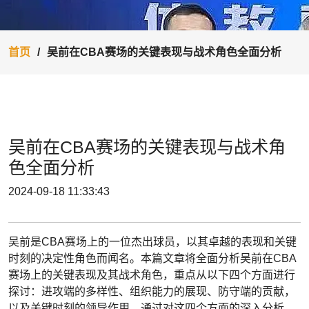
首页
吴前在CBA赛场的关键表现与战术角色全面分析
吴前在CBA赛场的关键表现与战术角
色全面分析
2024-09-18 11:33:43
吴前是CBA赛场上的一位杰出球员，以其卓越的表现和关键
时刻的决定性角色而闻名。本篇文章将全面分析吴前在CBA
赛场上的关键表现及其战术角色，重点从以下四个方面进行
探讨：进攻端的多样性、组织能力的展现、防守端的贡献，
以及关键时刻的领导作用。通过对这四个方面的深入分析，