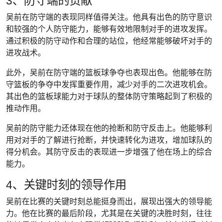
3、防守端的贡献
吴前在防守端的表现同样值得关注。他具有出色的防守意识
和较强的个人防守能力，能够有效地限制对手的进攻发挥。
通过积极的防守动作和合理的站位，他经常能够破坏对手的
进攻战术。
此外，吴前在防守端的篮板球争夺也表现出色。他能够在防
守篮板的争夺中发挥重要作用，减少对手的二次进攻机会。
其出色的篮板球能力对于球队的整体防守策略起到了积极的
推动作用。
吴前的防守能力还体现在他的抢断和防守反击上。他能够利
用对对手的了解进行抢断，并快速转化为进攻，增加球队的
得分机会。其防守反击的表现进一步增强了他在场上的综合
能力。
4、关键时刻的领导作用
吴前在比赛的关键时刻总能挺身而出，展现出强大的领导能
力。他在比赛的最后阶段，尤其是在关键的决胜时刻，往往