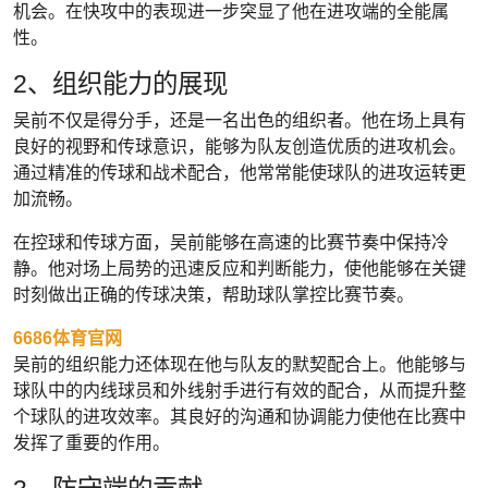
机会。在快攻中的表现进一步突显了他在进攻端的全能属
性。
2、组织能力的展现
吴前不仅是得分手，还是一名出色的组织者。他在场上具有
良好的视野和传球意识，能够为队友创造优质的进攻机会。
通过精准的传球和战术配合，他常常能使球队的进攻运转更
加流畅。
在控球和传球方面，吴前能够在高速的比赛节奏中保持冷
静。他对场上局势的迅速反应和判断能力，使他能够在关键
时刻做出正确的传球决策，帮助球队掌控比赛节奏。
6686体育官网
吴前的组织能力还体现在他与队友的默契配合上。他能够与
球队中的内线球员和外线射手进行有效的配合，从而提升整
个球队的进攻效率。其良好的沟通和协调能力使他在比赛中
发挥了重要的作用。