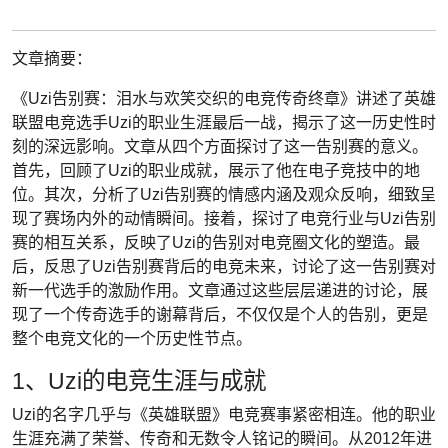
文章摘要：
《Uzi告别赛：泪水与欢笑交织的电竞传奇终章》讲述了英雄
联盟电竞选手Uzi的职业生涯最后一战，揭示了这一历史性时
刻的深远影响。文章从四个方面探讨了这一告别赛的意义。
首先，回顾了Uzi的职业成就，展示了他在电子竞技中的地
位。其次，分析了Uzi告别赛的情感内涵及观众反响，细致呈
现了赛场内外的动情瞬间。接着，探讨了电竞行业与Uzi告别
赛的相互关系，反映了Uzi的告别对电竞圈文化的塑造。最
后，反思了Uzi告别赛背后的电竞未来，讨论了这一告别赛对
新一代选手的激励作用。文章通过这些层层递进的讨论，展
现了一个传奇选手的谢幕背后，不仅仅是个人的告别，更是
整个电竞文化的一个历史性节点。
1、Uzi的电竞生涯与成就
Uzi的名字几乎与《英雄联盟》电竞赛事紧密相连。他的职业
生涯充满了荣誉、传奇和无数令人铭记的瞬间。从2012年进