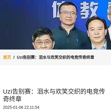
首页
Uzi告别赛：泪水与欢笑交织的电竞传奇终章
Uzi告别赛：泪水与欢笑交织的电竞传
奇终章
2025-01-06 22:11:54