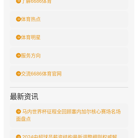
了解6686体育
体育热点
体育明星
服务方向
交流6686体育官网
最新资讯
马内世界杯征程全回顾塞内加尔核心赛场名场
面盘点
2024中超球员薪资结构最新调整细则权威解