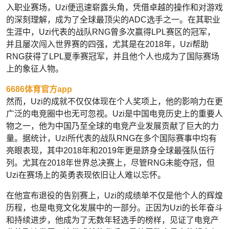
入职业赛场，Uzi便迅速崭露头角，凭借卓越的操作和对游戏
的深刻理解，成为了全球最顶尖的ADC选手之一。在其职业
生涯中，Uzi代表的战队RNG曾多次赢得LPL赛区的冠军，
并且屡次闯入世界赛的四强，尤其是在2018年，Uzi帮助
RNG获得了LPL夏季赛冠军，并且他个人也成为了国际赛场
上的象征人物。
6686体育官方app
然而，Uzi的成就不仅仅体现在个人奖项上，他的影响力在更
广泛的电竞圈中也无可忽视。Uzi是中国电竞历史上的重要人
物之一，他为中国乃至全球的电竞产业发展贡献了巨大的力
量。据统计，Uzi所代表的战队RNG在多个国际赛事中均有
亮眼表现，其中2018年和2019年更是跻身全球最强队伍行
列。尤其在2018年世界总决赛上，尽管RNG未能夺冠，但
Uzi在赛场上的英勇表现依旧让人难以忘怀。
在他宣布退役的告别赛上，Uzi的成绩单不仅是他个人的辉煌
历程，也是电竞文化发展中的一部分。正因为Uzi的长年奋斗
和持续进步，他成为了无数年轻选手的榜样，见证了电竞产