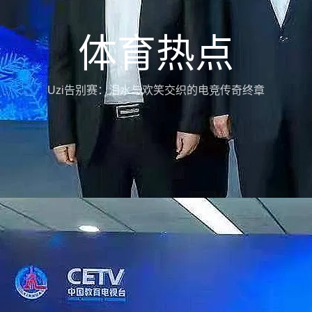
体育热点
Uzi告别赛：泪水与欢笑交织的电竞传奇终章