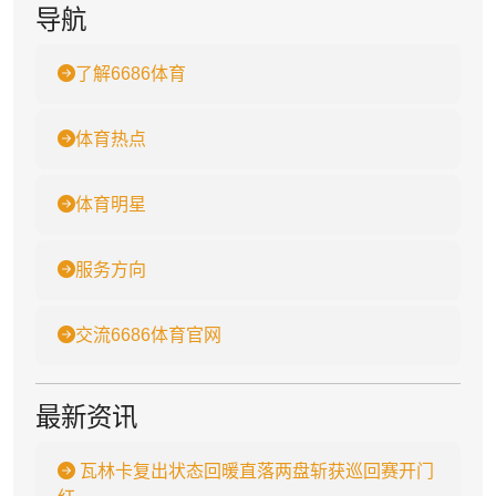
导航
了解6686体育
体育热点
体育明星
服务方向
交流6686体育官网
最新资讯
瓦林卡复出状态回暖直落两盘斩获巡回赛开门