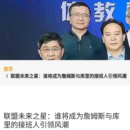
首页
联盟未来之星：谁将成为詹姆斯与库里的接班人引领风潮
联盟未来之星：谁将成为詹姆斯与库
里的接班人引领风潮