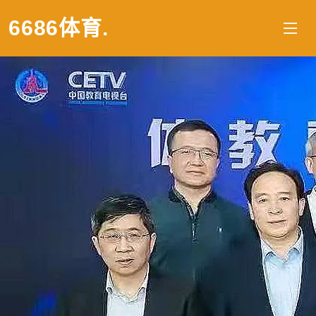
6686体育
.