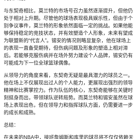
与东契奇相比，莫兰特的市场号召力虽然逐渐提升，但他仍
处于相对上升期。尽管他的球场表现极具娱乐性，但由于个
别争议事件，莫兰特的形象依然面临一定的挑战。如果他能
够保持稳定的竞技状态，并有效塑造个人形象，未来有望成
为联盟新的“代言人”。锡安的情况则略显复杂，他在球场上
的表现一直备受期待，但伤病问题及形象的塑造上相对滞
后。若能够克服伤病并在场外努力建设个人品牌，锡安仍有
可能成为下一位全球篮球偶像。
从领导力的角度来看，东契奇无疑是最具潜力的球员之一。
他在场上不仅展现出过人的个人能力，更展现出强烈的领导
精神和比赛掌控力。作为队伍的核心，东契奇能够在关键时
刻挺身而出，带领球队逆转局势。而莫兰特和锡安虽然在球
场上表现出色，但在领导力和指挥球队方面，仍需要进一步
的成长和成熟。
总结：
在未来的NBA中，接班詹姆斯和库里的球员将不仅仅依赖天