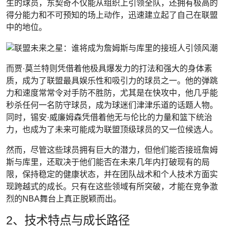
生的球员，东契奇不仅能从组织上引领全队，还拥有极高的
得分能力和不可预知的场上动作，迅速建立起了自己在联盟
中的地位。
而贾·莫兰特则凭借着他极具爆发力的打法和强大的身体素
质，成为了联盟最具娱乐性和吸引力的球员之一。他的弹跳
力和速度常常令对手防不胜防，尤其是在快攻中，他几乎能
秒杀任何一名防守球员，成为球迷们津津乐道的话题人物。
同时，锡安·威廉姆森凭借着他无与伦比的力量和篮下统治
力，也成为了未来可能成为联盟顶级球员的又一位候选人。
然而，尽管这些球员拥有巨大的潜力，但他们能否接班詹姆
斯与库里，还取决于他们能否在未来几年内打破现有的局
限，保持稳定的健康状态，并在团队战术和个人技术方面实
现跨越式的成长。只有在这些领域有所突破，才能在竞争激
烈的NBA舞台上真正脱颖而出。
2、技术特点与成长路径