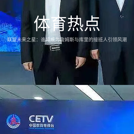
体育热点
联盟未来之星：谁将成为詹姆斯与库里的接班人引领风潮