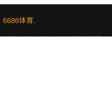
6686体育
.
体育投注-6686体育-6686体育|6686体育官方网站🧧「冷月推荐」🧧
6686体育业界赔率最佳、赛事最全,涵盖海量热门体育赛事,提供视频
直播、专业体育数据统计,满足对体育赛事的一切需求！
社交平台
导航