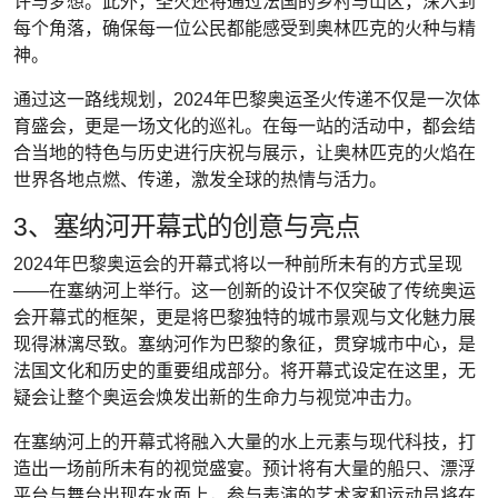
许与梦想。此外，圣火还将通过法国的乡村与山区，深入到
每个角落，确保每一位公民都能感受到奥林匹克的火种与精
神。
通过这一路线规划，2024年巴黎奥运圣火传递不仅是一次体
育盛会，更是一场文化的巡礼。在每一站的活动中，都会结
合当地的特色与历史进行庆祝与展示，让奥林匹克的火焰在
世界各地点燃、传递，激发全球的热情与活力。
3、塞纳河开幕式的创意与亮点
2024年巴黎奥运会的开幕式将以一种前所未有的方式呈现
——在塞纳河上举行。这一创新的设计不仅突破了传统奥运
会开幕式的框架，更是将巴黎独特的城市景观与文化魅力展
现得淋漓尽致。塞纳河作为巴黎的象征，贯穿城市中心，是
法国文化和历史的重要组成部分。将开幕式设定在这里，无
疑会让整个奥运会焕发出新的生命力与视觉冲击力。
在塞纳河上的开幕式将融入大量的水上元素与现代科技，打
造出一场前所未有的视觉盛宴。预计将有大量的船只、漂浮
平台与舞台出现在水面上，参与表演的艺术家和运动员将在