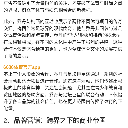
广告不仅吸引了大量粉丝的关注，还突破了体育与时尚之间
的界限，树立了体育与娱乐相融合的新标杆。
此外，乔丹与梅西的互动也展示了两种不同体育项目的传奇
交汇。梅西作为足球界的现代传奇，他与乔丹共同参与过几
次体育活动和品牌宣传，乔丹的“飞人”形象和梅西的技术型
打法相辅相成，在不同的文化圈中产生了强烈的共鸣。这种
合作不仅是体育精神的象征，也为全球体育文化的发展提供
了新的启示。
6686体育官方app
不止于个人形象的合作，乔丹与足坛巨星还通过一系列的社
会活动和慈善项目进行合作。通过这些活动，他们传递出积
极向上的体育精神，关注社会问题，尤其是在青少年教育和
贫困地区的帮助方面。乔丹与足坛巨星的联合行动，不仅提
升了各自品牌的社会价值，也在更大范围内传播了体育的正
能量。
2、品牌营销：跨界之下的商业帝国