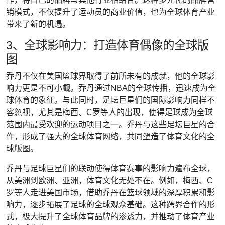
销模式，不仅提升了运动员的商业价值，也为全球体育产业
带来了新的机遇。
3、全球影响力：打造体育偶像的全球版
图
乔丹不仅在美国篮球界取得了前所未有的成就，他的全球影
响力更是不可小觑。乔丹通过NBA的全球传播，迅速成为全
球体育的象征。与此同时，足坛巨星们的国际影响力同样不
容忽视，尤其是梅西、C罗等人的出现，使得足球成为全球
范围内最受欢迎的运动项目之一。乔丹与这些足坛巨星的合
作，形成了强大的全球体育网络，共同塑造了体育文化的全
球版图。
乔丹与足球巨星们的联动使得体育赛事的影响力遍布全球，
从美洲到欧洲、亚洲，体育文化无处不在。例如，梅西、C
罗等人走进美国市场，借助乔丹在篮球领域的深厚积累和影
响力，逐步拓展了足球的全球观众基础。这种跨界合作的形
式，极大提升了全球体育品牌的渗透力，并推动了体育产业