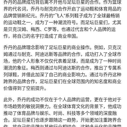
乔丹的品牌成功背后离不开他与足坛巨星的合作。作为篮球
界的代名词，乔丹与耐克的合作开启了运动鞋和体育用品的
品牌营销新纪元。乔丹的“飞人”系列鞋子成为了全球最畅销
的运动鞋之一，成为了一种潮流符号。而足坛巨星们，尤其
是贝克汉姆、梅西、C罗等，也通过代言和个人品牌的运
作，将自己的名字打造成了商业帝国。
乔丹的品牌理念影响了足坛巨星的商业操作。例如，贝克汉
姆通过与耐克、阿迪达斯等品牌的合作，成功打入了全球市
场，他的个人形象不仅仅代表着足球，而是成为了一种时尚
潮流的象征。梅西则通过与阿迪达斯的合作，推出了专属系
列球鞋，并借此加深了自己的商业影响力。通过与乔丹这种
跨界的品牌合作，足坛巨星们在全球范围内的知名度和商业
价值得到了空前提升。
此外，乔丹的成功不仅在于个人品牌的运营，更在于他对于
市场趋势的敏锐洞察力。在全球体育文化的背景下，他成功
推动了体育品牌与娱乐、时尚、科技等多个领域的深度融
合。足坛巨星们也逐步跟随这一趋势，开始更加注重跨界合
作，将自己的品牌与其他行业相结合。这种多元化的品牌营