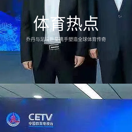
体育热点
乔丹与足坛巨星携手塑造全球体育传奇