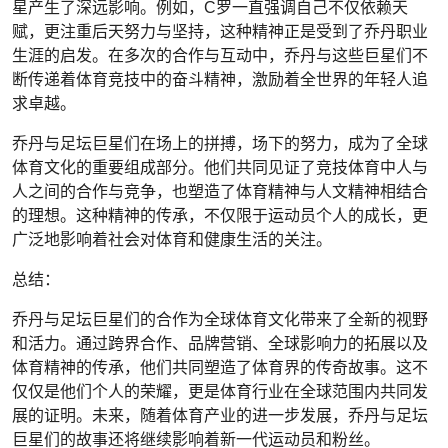
星产生了深远影响。例如，C罗一直强调自己不仅依赖天
赋，更注重后天努力与坚持，这种精神正是受到了乔丹职业
生涯的启发。在多次的合作与互动中，乔丹与这些巨星们不
断传递着体育竞技中的奋斗精神，激励着全世界的年轻人追
求卓越。
乔丹与足坛巨星们在场上的拼搏，场下的努力，成为了全球
体育文化的重要组成部分。他们共同见证了竞技体育中人与
人之间的合作与竞争，也塑造了体育精神与人文精神相结合
的理想。这种精神的传承，不仅限于运动员个人的成长，更
广泛地影响着社会对体育和健康生活的关注。
总结：
乔丹与足坛巨星们的合作为全球体育文化带来了全新的视野
和活力。通过跨界合作、品牌营销、全球影响力的拓展以及
体育精神的传承，他们共同塑造了体育界的传奇故事。这不
仅仅是他们个人的荣耀，更是体育行业在全球范围内共同发
展的证明。未来，随着体育产业的进一步发展，乔丹与足坛
巨星们的故事还将继续影响着新一代运动员和粉丝。