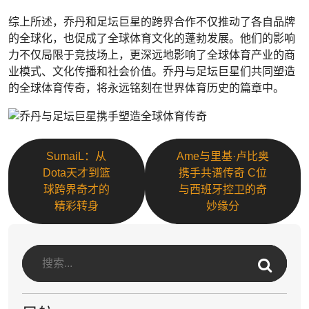
综上所述，乔丹和足坛巨星的跨界合作不仅推动了各自品牌
的全球化，也促成了全球体育文化的蓬勃发展。他们的影响
力不仅局限于竞技场上，更深远地影响了全球体育产业的商
业模式、文化传播和社会价值。乔丹与足坛巨星们共同塑造
的全球体育传奇，将永远铭刻在世界体育历史的篇章中。
SumaiL：从
Ame与里基·卢比奥
Dota天才到篮
携手共谱传奇 C位
球跨界奇才的
与西班牙控卫的奇
精彩转身
妙缘分