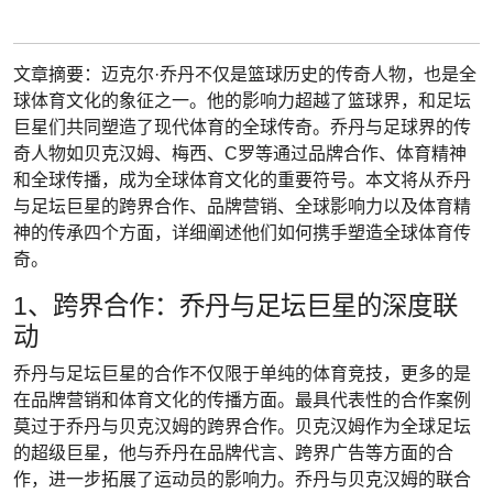
文章摘要：迈克尔·乔丹不仅是篮球历史的传奇人物，也是全
球体育文化的象征之一。他的影响力超越了篮球界，和足坛
巨星们共同塑造了现代体育的全球传奇。乔丹与足球界的传
奇人物如贝克汉姆、梅西、C罗等通过品牌合作、体育精神
和全球传播，成为全球体育文化的重要符号。本文将从乔丹
与足坛巨星的跨界合作、品牌营销、全球影响力以及体育精
神的传承四个方面，详细阐述他们如何携手塑造全球体育传
奇。
1、跨界合作：乔丹与足坛巨星的深度联
动
乔丹与足坛巨星的合作不仅限于单纯的体育竞技，更多的是
在品牌营销和体育文化的传播方面。最具代表性的合作案例
莫过于乔丹与贝克汉姆的跨界合作。贝克汉姆作为全球足坛
的超级巨星，他与乔丹在品牌代言、跨界广告等方面的合
作，进一步拓展了运动员的影响力。乔丹与贝克汉姆的联合