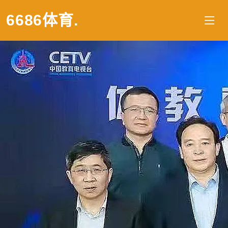
6686体育
.