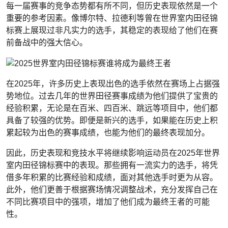
每一届赛事的竞争态势都有所不同，但历史表现依然是一个
重要的参考因素。像博尔特、拉德利等曾在世界室内田径锦
标赛上展现过非凡实力的选手，其稳定的表现给了他们在赛
前备战中的强大信心。
在2025年，许多历史上表现出色的选手依然在赛场上占据强
势地位。过去几年的世界田径赛事成绩为他们提供了宝贵的
经验积累，无论是在百米、四百米、跳远等项目中，他们都
具备了较强的优势。即便是新兴的选手，如果能在历史上积
累起较为出色的赛事成绩，也能为他们的最终表现加分。
因此，历史表现和竞技水平将继续影响运动员在2025年世界
室内田径锦标赛中的表现。那些拥有一流实力的选手，将凭
借多年积累的比赛经验和成绩，面对其他选手时更为从容。
此外，他们更善于根据赛场情况调整战术，充分发挥自己在
不同比赛项目中的强项，增加了他们成为最终王者的可能
性。