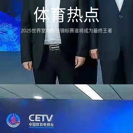
体育热点
2025世界室内田径锦标赛谁将成为最终王者