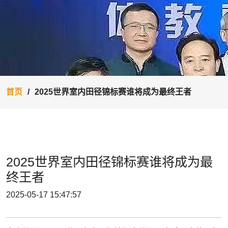
首页
2025世界室内田径锦标赛谁将成为最终王者
2025世界室内田径锦标赛谁将成为最
终王者
2025-05-17 15:47:57