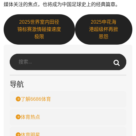
媒体关注的焦点，也将成为中国足球史上的经典篇章。
2025世界室内田径
2025申花海
锦标赛激情碰撞速度
港超级杯再掀
极限
恩怨
导航
了解6686体育
体育热点
体育明星