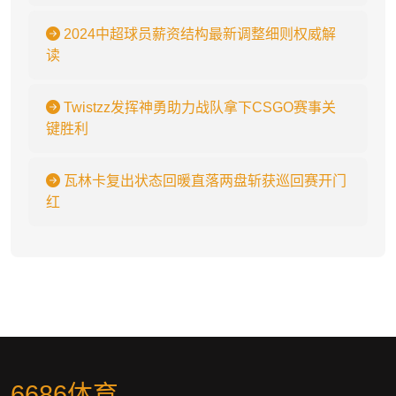
2024中超球员薪资结构最新调整细则权威解
读
Twistzz发挥神勇助力战队拿下CSGO赛事关
键胜利
瓦林卡复出状态回暖直落两盘斩获巡回赛开门
红
6686体育
.