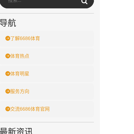
导航
了解6686体育
体育热点
体育明星
服务方向
交流6686体育官网
最新资讯