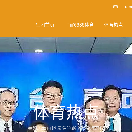
rea
集团首页
了解6686体育
体育热点
体育热点
英超风云再起 豪强争霸引爆全城热议