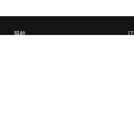
导航
订
了解6686体育
体育热点
订
「冷
体育明星
服务方向
量
交流6686体育官网
对