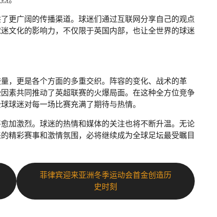
供了更广阔的传播渠道。球迷们通过互联网分享自己的观点
球迷文化的影响力，不仅限于英国内部，也让全世界的球迷
较量，更是各个方面的多重交织。阵容的变化、战术的革
些因素共同推动了英超联赛的火爆局面。在这种全方位竞争
全球球迷对每一场比赛充满了期待与热情。
将愈加激烈。球迷的热情和媒体的关注也将不断升温。无论
来的精彩赛事和激情氛围，必将继续成为全球足坛最受瞩目
菲律宾迎来亚洲冬季运动会首金创造历
史时刻