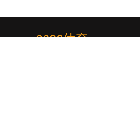
6686体育
.
体育投注-6686体育-6686体育|6686体育官方网站🧧
月推荐」🧧6686体育业界赔率最佳、赛事最全,涵盖海
热门体育赛事,提供视频直播、专业体育数据统计,满足
体育赛事的一切需求！
社交平台