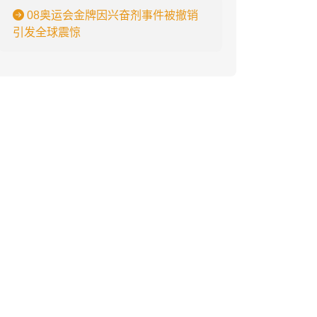
08奥运会金牌因兴奋剂事件被撤销
引发全球震惊