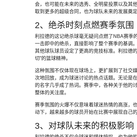
会，也可能在未来的选秀、全明星投票以及其
取到更多的超级合同，也为球队未来的发展奠
2、绝杀时刻点燃赛季氛围
利拉德的这记绝杀球毫无疑问点燃了NBA赛季
一击即中的绝杀，直接影响了整个赛季的基调
其他球队球员设定了更高的竞技标准。利拉德的
切”的篮球精神。
这种氛围不仅体现在球场上，更扩展到了社交
次地回放，成为球迷讨论的热点话题。无论是在Twi
的名字几乎成了热词。赛季中，各种关于他的讨
整体的关注度。
赛季氛围的火爆不仅意味着球迷热情的高涨，
动下，越来越多的球员开始在比赛中展现自己
3、对球队未来的积极影响
利拉德的绝杀不仅令球迷和媒体惊叹，也为他