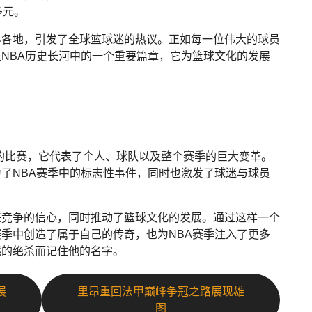
多元。
界各地，引发了全球篮球迷的热议。正如每一位伟大的球员
NBA历史长河中的一个重要篇章，它为篮球文化的发展
的比赛，它代表了个人、球队以及整个赛季的巨大变革。
了NBA赛季中的标志性事件，同时也激发了球迷与球员
来竞争的信心，同时推动了篮球文化的发展。通过这样一个
季中创造了属于自己的传奇，也为NBA赛季注入了更多
撼的绝杀而记住他的名字。
展
里昂重回法甲巅峰争冠之路展现雄
图