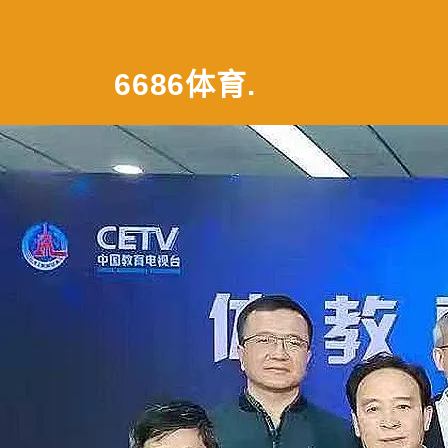
6686体育
.