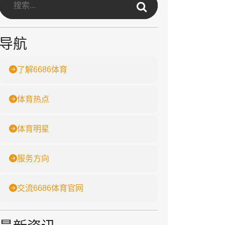
导航
了解6686体育
体育热点
体育明星
服务方向
交流6686体育官网