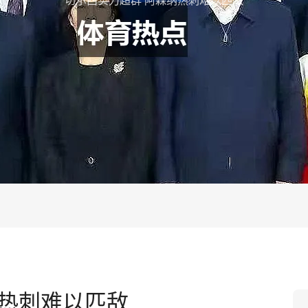
切尔西实力超群 阿森纳热刺难以匹敌
纳热刺难以匹敌