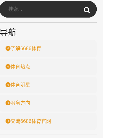
导航
了解6686体育
体育热点
体育明星
服务方向
交流6686体育官网