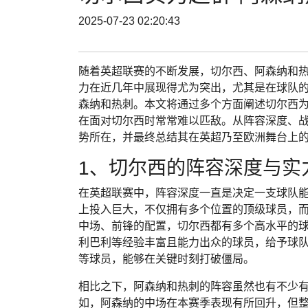
2025-07-23 02:20:43
随着英超联赛的不断发展，切尔西、阿森纳和
力在近几年中展现得尤为突出，尤其是在球队
森纳和热刺。本文将通过多个方面阐述切尔西
在面对切尔西时常常难以匹敌。从阵容深度、
势所在，并最终总结其在英超乃至欧洲舞台上
1、切尔西的阵容深度与实
在英超联赛中，阵容深度一直是决定一支球队
上投入巨大，不仅拥有多个位置的顶级球员，
中场、前锋的配置，切尔西都有多个高水平的球
利巴利等经验丰富且能力出众的球员，给予球
等球员，能够在关键时刻打破僵局。
相比之下，阿森纳和热刺的阵容虽然也有不少
如，阿森纳的中场在本赛季表现有所回升，但