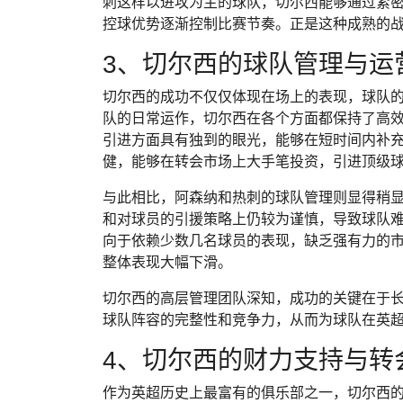
刺这样以进攻为主的球队，切尔西能够通过紧
控球优势逐渐控制比赛节奏。正是这种成熟的
3、切尔西的球队管理与运
切尔西的成功不仅仅体现在场上的表现，球队
队的日常运作，切尔西在各个方面都保持了高
引进方面具有独到的眼光，能够在短时间内补
健，能够在转会市场上大手笔投资，引进顶级
与此相比，阿森纳和热刺的球队管理则显得稍
和对球员的引援策略上仍较为谨慎，导致球队
向于依赖少数几名球员的表现，缺乏强有力的
整体表现大幅下滑。
切尔西的高层管理团队深知，成功的关键在于
球队阵容的完整性和竞争力，从而为球队在英
4、切尔西的财力支持与转
作为英超历史上最富有的俱乐部之一，切尔西