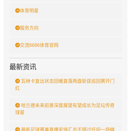
体育明星
服务方向
交流6686体育官网
最新资讯
瓦林卡复出状态回暖直落两盘斩获巡回赛开门
红
哈兰德未来前景深度展望有望成长为足坛传奇
球星
最新足球赛事直播安排汇总不错过任何一场精