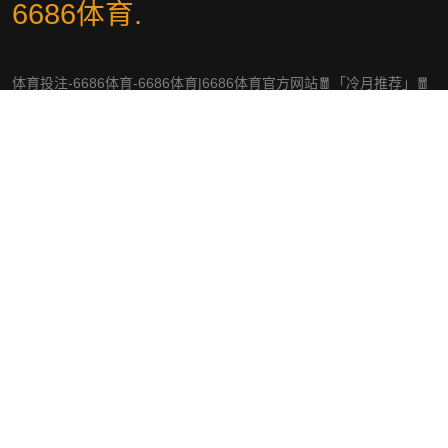
6686体育
.
体育投注-6686体育-6686体育|6686体育官方网站🧧「冷月推荐」🧧
6686体育业界赔率最佳、赛事最全,涵盖海量热门体育赛事,提供视频
直播、专业体育数据统计,满足对体育赛事的一切需求！
社交平台
导航
了解6686体育
体育热点
体育明星
服务方向