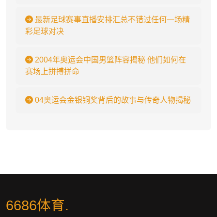
最新足球赛事直播安排汇总不错过任何一场精
彩足球对决
2004年奥运会中国男篮阵容揭秘 他们如何在
赛场上拼搏拼命
04奥运会金银铜奖背后的故事与传奇人物揭秘
6686体育
.