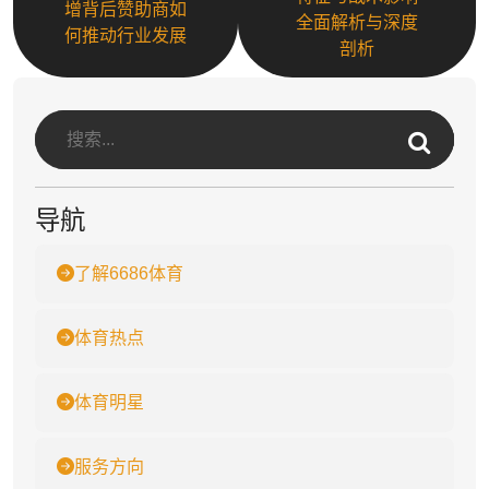
增背后赞助商如
全面解析与深度
何推动行业发展
剖析
导航
了解6686体育
体育热点
体育明星
服务方向