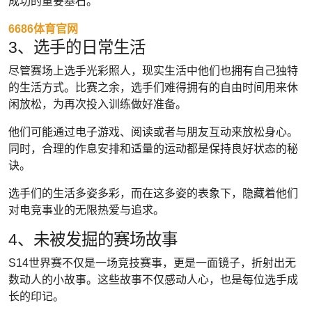
成功的重要基石。
6686体育官网
3、选手的日常生活
尽管赛场上选手光彩照人，现实生活中他们也拥有自己独特
的生活方式。比赛之余，选手们难得拥有的自由时间用来休
闲放松，为再次投入训练做好准备。
他们可能通过电子游戏、阅读或者与朋友互动来放松身心。
同时，合理的作息安排和适量的运动都是保持良好状态的秘
诀。
选手们的生活多姿多彩，而在这多姿的表象下，隐藏着他们
对电竞事业的无限热爱与追求。
4、未被发掘的赛场故事
S14世界赛不仅是一场竞技赛事，更是一面镜子，折射出无
数动人的小故事。这些故事不仅感动人心，也是每位选手成
长的印记。