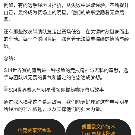
例如，有的选手经历过挫折，从失败中汲取经验，不断提升
自己，最终成为赛场上的明星。他们的故事激励着无数后
辈。
还有那些数次辅助队友走出赛场低谷，在关键时刻挺身而出
的举动。每一个瞬间背后，都有着无法简单描绘的情感与经
历。
总结：
S14世界赛的背后是一种极致的竞技精神与无私的奉献，选
手与团队以无畏的勇气和坚定的信念达成梦想。
通过深入揭秘这些幕后故事，我们能更好理解这些电竞明星
所经历的非凡旅途，以及支撑他们的强大力量。
凯里欧文的技术
电竞赛事奖金激
特征与战术影响