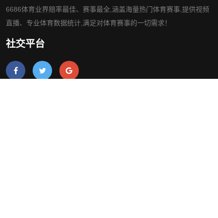
6686体育业界赔率最佳、赛事最全,涵盖海量热门体育赛事,提供视频
直播、专业体育数据统计,满足对体育赛事的一切需求！
社交平台
导航
了解6686体育
体育热点
体育明星
服务方向
交流6686体育官网