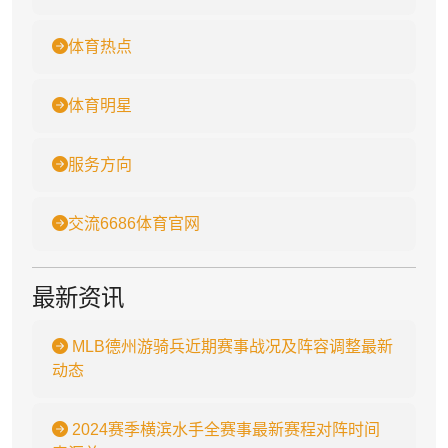
体育热点
体育明星
服务方向
交流6686体育官网
最新资讯
MLB德州游骑兵近期赛事战况及阵容调整最新
动态
2024赛季横滨水手全赛事最新赛程对阵时间