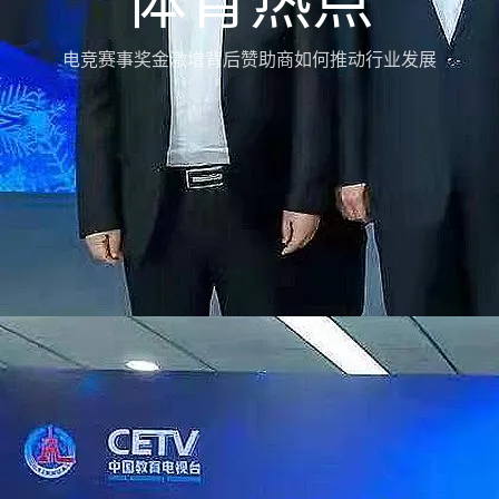
体育热点
电竞赛事奖金激增背后赞助商如何推动行业发展