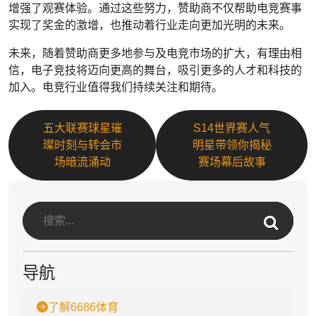
增强了观赛体验。通过这些努力，赞助商不仅帮助电竞赛事
实现了奖金的激增，也推动着行业走向更加光明的未来。
未来，随着赞助商更多地参与及电竞市场的扩大，有理由相
信，电子竞技将迈向更高的舞台，吸引更多的人才和科技的
加入。电竞行业值得我们持续关注和期待。
五大联赛球星璀
S14世界赛人气
璨时刻与转会市
明星带领你揭秘
场暗流涌动
赛场幕后故事
导航
了解6686体育