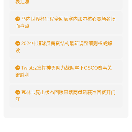
表汇总
马内世界杯征程全回顾塞内加尔核心赛场名场
面盘点
2024中超球员薪资结构最新调整细则权威解
读
Twistzz发挥神勇助力战队拿下CSGO赛事关
键胜利
瓦林卡复出状态回暖直落两盘斩获巡回赛开门
红