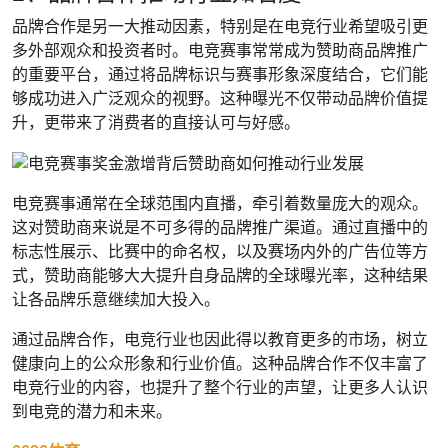
品牌合作是另一大推动因素，特别是在电竞行业希望吸引更
多外部观众和投资者时。电竞赛事常常成为赞助商品牌推广
的重要平台，通过将品牌标识与赛事形象深度结合，它们能
够成功进入广泛观众的视野。这种曝光不仅带动品牌价值提
升，更带来了消费者的直接认可与好感。
电竞赛事通常在全球范围内直播，牵引着数量庞大的观众。
这对赞助商来说是不可多得的品牌推广渠道。通过直播中的
标志性展示、比赛中的命名权，以及赛场内外的广告位等方
式，赞助商能够大大提升自身品牌的全球曝光率，这种结果
让各品牌乐意继续加大投入。
通过品牌合作，电竞行业也因此得以教育更多的市场，树立
健康向上的公众形象和行业价值。这种品牌合作不仅丰富了
电竞行业的内容，也提升了整个行业的声望，让更多人认识
到电竞的潜力和未来。