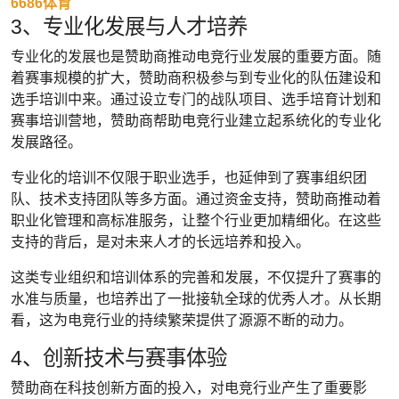
6686体育
3、专业化发展与人才培养
专业化的发展也是赞助商推动电竞行业发展的重要方面。随
着赛事规模的扩大，赞助商积极参与到专业化的队伍建设和
选手培训中来。通过设立专门的战队项目、选手培育计划和
赛事培训营地，赞助商帮助电竞行业建立起系统化的专业化
发展路径。
专业化的培训不仅限于职业选手，也延伸到了赛事组织团
队、技术支持团队等多方面。通过资金支持，赞助商推动着
职业化管理和高标准服务，让整个行业更加精细化。在这些
支持的背后，是对未来人才的长远培养和投入。
这类专业组织和培训体系的完善和发展，不仅提升了赛事的
水准与质量，也培养出了一批接轨全球的优秀人才。从长期
看，这为电竞行业的持续繁荣提供了源源不断的动力。
4、创新技术与赛事体验
赞助商在科技创新方面的投入，对电竞行业产生了重要影